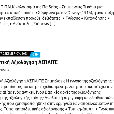
ΠΑΙΔΕΊΑΣ
.ΠΑΙ.Κ Φιλοσοφία της Παιδείας – Σημειώσεις Τι κάνει μια
–
ΣΗΜΕΙΏΣΕΙΣ
ητα «εκπαιδευτική»; •Σύμφωνα με τον Dewey (1916), η ανάπτυξη
ην εκπαίδευση προωθεί δεξιότητες: • Γνώσης • Κατανόησης •
κέψης • Ανάπτυξης Στάσεων […]
7 ΔΕΚΕΜΒΡΊΟΥ, 2023
COMMENTS
0
ON
τική Αξιολόγηση ΑΣΠΑΙΤΕ
ΕΚΠΑΙΔΕΥΤΙΚΉ
ΑΞΙΟΛΌΓΗΣΗ
ΑΣΠΑΙΤΕ
PTIONS
κή Αξιολόγηση ΑΣΠΑΙΤΕ Σημειώσεις Η έννοια της αξιολόγησης 
 προσδιορίζεται ως μια σχεδιασμένη μελέτη, που σκοπό έχει την
ς αξίας ενός αντικειμένου Βασικές αρχές της αξιολόγησης
 της αξιολογικής κρίσης: Αναλυτική περιγραφή των διαδικασιών
γικής που χρησιμοποιήθηκε στην ερμηνεία των αποτελεσμάτων τη
ς. Τύποι εκπαιδευτικής αξιολόγησης • Τυπική/άτυπη. • Γνωστικ