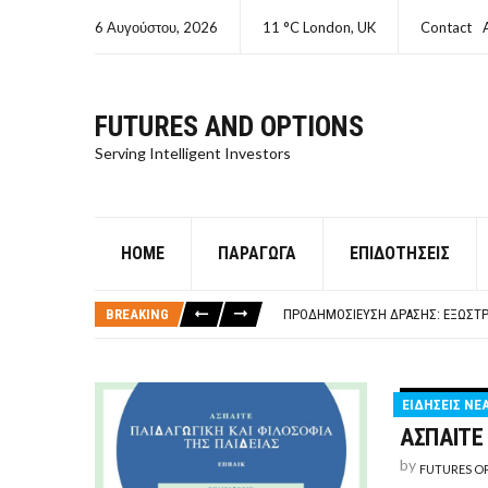
6 Αυγούστου, 2026
11 °C London, UK
Contact
FUTURES AND OPTIONS
Serving Intelligent Investors
HOME
ΠΑΡΆΓΩΓΑ
ΕΠΙΔΟΤΉΣΕΙΣ
ΤΙ ΕΊΝΑΙ ΧΡΉΜΑ ΚΕΦΑΛΑΙΟ 8Ο ΑΡΧ
ΤΑΜΕΊΟ ΜΙΚΡΟΠΙΣΤΏΣΕΩΝ ΣΥΧΝΈΣ
BREAKING
ΠΡΟΔΗΜΟΣΊΕΥΣΗ ΔΡΆΣΗΣ: ΕΞΩΣΤΡ
ΤΑΜΕΊΟ ΜΙΚΡΟΠΙΣΤΏΣΕΩΝ
ΤΙ ΕΊΝΑΙ Ο ΣΤΡΕΠΤΌΚΟΚΚΟΣ
ΤΙ ΕΊΝΑΙ ΧΡΉΜΑ ΚΕΦΑΛΑΙΟ 8Ο ΑΡΧ
ΕΙΔΗΣΕΙΣ ΝΕ
ΤΑΜΕΊΟ ΜΙΚΡΟΠΙΣΤΏΣΕΩΝ ΣΥΧΝΈΣ
ΑΣΠΑΙΤΕ 
by
FUTURES O