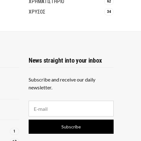
ΧΡΗΜΑΤΙΣΤΗΡΙΟ
62
ΧΡΥΣΟΣ
34
News straight into your inbox
Subscribe and receive our daily
newsletter.
E
m
a
i
Subscribe
l
1
a
d