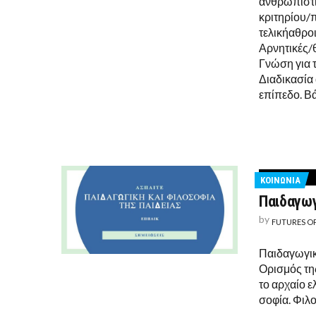
ανθρωπιστι
κριτηρίου/
τελικήαθροι
Αρνητικές/
Γνώση για 
Διαδικασία
επίπεδο. Β
ΚΟΙΝΩΝΙΑ
Παιδαγωγ
by
FUTURES O
Παιδαγωγικ
Ορισμός τη
το αρχαίο ε
σοφία. Φιλο