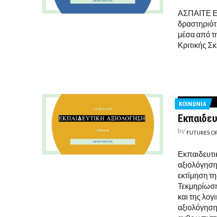
ΑΣΠΑΙΤΕ ΕΠ
δραστηριότ
μέσα από τ
Κριτικής Σ
ΚΟΙΝΩΝΙΑ
Εκπαιδευ
by
FUTURES O
Εκπαιδευτι
αξιολόγηση
εκτίμηση τη
Τεκμηρίωση
και της λο
αξιολόγηση