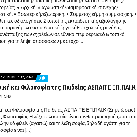
κή. • Ποσοτική/ποιοτική. • Αναλυτική/Ολιστική – Νόρμας/
πορείας. • Αρχική-διαγνωστική/διαμορφωτική-συνεχής/
στική. • Εσωτερική/εξωτερική. • Συμμετοχική/μη συμμετοχική. •
θετικές αξιολογήσεις Σκοπoί της εκπαιδευτικής αξιολόγησης
το παραγόμενο εκπαιδευτικό έργο κάθε σχολικής μονάδας.
 ανάπτυξης των σχολείων σε εθνικό, περιφερειακό & τοπικό
άση για τη λήψη αποφάσεων με στόχο …
5 ΔΕΚΕΜΒΡΊΟΥ, 2023
COMMENTS
0
ON
ική και Φιλοσοφία της Παιδείας ΑΣΠΑΙΤΕ ΕΠ.ΠΑΙ.Κ
ΠΑΙΔΑΓΩΓΙΚΉ
ΚΑΙ
ΦΙΛΟΣΟΦΊΑ
PTIONS
ΤΗΣ
ΠΑΙΔΕΊΑΣ
ή και Φιλοσοφία της Παιδείας ΑΣΠΑΙΤΕ ΕΠ.ΠΑΙ.Κ (Σημειώσεις)
ΑΣΠΑΙΤΕ
ΕΠ.ΠΑΙ.Κ
ς Φιλοσοφίας Η λέξη φιλοσοφία είναι σύνθετη και προέρχεται απ
λληνικό φιλείν (αγαπώ) και τη λέξη σοφία, δηλαδή αγάπη για τη
σοφία είναι […]