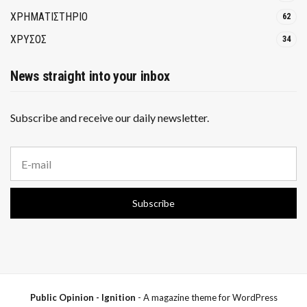
ΧΡΗΜΑΤΙΣΤΗΡΙΟ
62
ΧΡΥΣΟΣ
34
News straight into your inbox
Subscribe and receive our daily newsletter.
E
m
a
i
Subscribe
l
a
d
d
r
e
s
s
Public Opinion - Ignition
- A magazine theme for WordPress