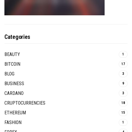
Categories
BEAUTY
1
BITCOIN
17
BLOG
3
BUSINESS
9
CARDANO
3
CRUPTOCURRENCIES
18
ETHEREUM
15
FASHION
1
4