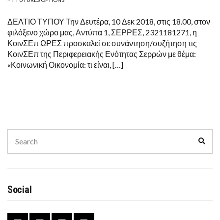
ΔΕΛΤΙΟ ΤΥΠΟΥ Την Δευτέρα, 10 Δεκ 2018, στις 18.00, στον
φιλόξενο χώρο μας, Αντύπα 1, ΣΕΡΡΕΣ, 2321181271, η
ΚοινΣΕπ ΩΡΕΣ προσκαλεί σε συνάντηση/συζήτηση τις
ΚοινΣΕπ της Περιφερειακής Ενότητας Σερρών με θέμα:
«Κοινωνική Οικονομία: τι είναι, […]
Search
Sear
for:
Social