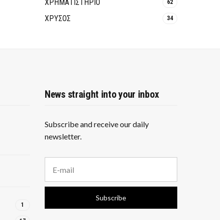
ΧΡΗΜΑΤΙΣΤΗΡΙΟ
62
ΧΡΥΣΟΣ
34
News straight into your inbox
Subscribe and receive our daily
newsletter.
E
m
a
i
Subscribe
l
1
a
d