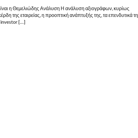
ναι η Θεμελιώδης Ανάλυση Η ανάλυση αξιογράφων, κυρίως
δη της εταιρείας, η προοπτική ανάπτυξής της, τα επενδυτικά τ
nvestor […]