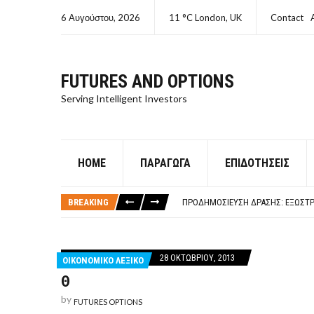
6 Αυγούστου, 2026
11 °C London, UK
Contact
FUTURES AND OPTIONS
Serving Intelligent Investors
HOME
ΠΑΡΆΓΩΓΑ
ΕΠΙΔΟΤΉΣΕΙΣ
ΤΙ ΕΊΝΑΙ ΧΡΉΜΑ ΚΕΦΑΛΑΙΟ 8Ο ΑΡΧ
ΤΑΜΕΊΟ ΜΙΚΡΟΠΙΣΤΏΣΕΩΝ ΣΥΧΝΈΣ
BREAKING
ΠΡΟΔΗΜΟΣΊΕΥΣΗ ΔΡΆΣΗΣ: ΕΞΩΣΤΡ
ΤΑΜΕΊΟ ΜΙΚΡΟΠΙΣΤΏΣΕΩΝ
ΤΙ ΕΊΝΑΙ Ο ΣΤΡΕΠΤΌΚΟΚΚΟΣ
ΤΙ ΕΊΝΑΙ ΧΡΉΜΑ ΚΕΦΑΛΑΙΟ 8Ο ΑΡΧ
28 ΟΚΤΩΒΡΊΟΥ, 2013
ΟΙΚΟΝΟΜΙΚΟ ΛΕΞΙΚΟ
ΤΑΜΕΊΟ ΜΙΚΡΟΠΙΣΤΏΣΕΩΝ ΣΥΧΝΈΣ
Θ
by
FUTURES OPTIONS