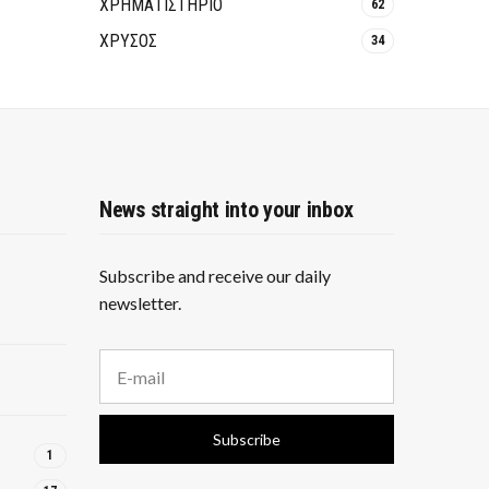
ΧΡΗΜΑΤΙΣΤΗΡΙΟ
62
ΧΡΥΣΟΣ
34
News straight into your inbox
Subscribe and receive our daily
newsletter.
E
m
a
i
Subscribe
l
1
a
d