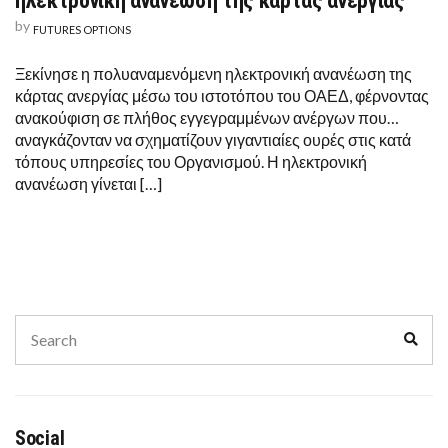
ηλεκτρονική ανανέωση της κάρτας ανεργίας
by
FUTURES OPTIONS
Ξεκίνησε η πολυαναμενόμενη ηλεκτρονική ανανέωση της
κάρτας ανεργίας μέσω του ιστοτόπου του ΟΑΕΔ, φέρνοντας
ανακούφιση σε πλήθος εγγεγραμμένων ανέργων που…
αναγκάζονταν να σχηματίζουν γιγαντιαίες ουρές στις κατά
τόπους υπηρεσίες του Οργανισμού. Η ηλεκτρονική
ανανέωση γίνεται […]
Search
Sear
for:
Social