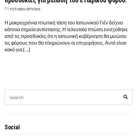
προσδοκίες για μείωση του εταιρικού φόρου.
by
FUTURES OPTIONS
Η μακροχρόνια πτωτική τάση του Ιαπωνικού Γιέν δείχνει
κάποια σημεία αντίστασης. Η τελευταία πτώση ενισχύθηκε
από τις προσδοκίες ότι η ιαπωνική κυβέρνηση θα μειώσει
τις φόρους που θα πληρώνουν οι επιχειρήσεις. Αυτό είναι
κακό για […]
Search
Sear
for:
Social