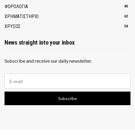
ΦΟΡΟΛΟΓΙΑ
90
ΧΡΗΜΑΤΙΣΤΗΡΙΟ
62
ΧΡΥΣΟΣ
34
News straight into your inbox
Subscribe and receive our daily newsletter.
E
m
a
i
Subscribe
l
a
d
d
r
e
s