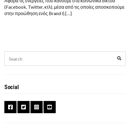
Αφορά τις ενέργειες που κάνουμε στα κοινωνικά δίκτυα
(Facebook, Twitter, κτλ), μέσα από τις οποίες αποσκοπούμε
στην προώθηση ενός Brand ή […]
Search
Sear
for:
Social