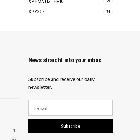
ΧΡΗΜΑΤΙΣΤΗΡΙΟ
62
ΧΡΥΣΟΣ
34
News straight into your inbox
Subscribe and receive our daily
newsletter.
E
m
a
i
Subscribe
l
1
a
d