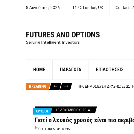
8 Αυγούστου, 2026
11 °C London, UK
Contact
FUTURES AND OPTIONS
Serving Intelligent Investors
HOME
ΠΑΡΆΓΩΓΑ
ΕΠΙΔΟΤΉΣΕΙΣ
ΤΙ ΕΊΝΑΙ ΧΡΉΜΑ ΚΕΦΑΛΑΙΟ 8Ο ΑΡΧ
ΤΑΜΕΊΟ ΜΙΚΡΟΠΙΣΤΏΣΕΩΝ ΣΥΧΝΈΣ
BREAKING
ΠΡΟΔΗΜΟΣΊΕΥΣΗ ΔΡΆΣΗΣ: ΕΞΩΣΤΡ
ΤΑΜΕΊΟ ΜΙΚΡΟΠΙΣΤΏΣΕΩΝ
ΤΙ ΕΊΝΑΙ Ο ΣΤΡΕΠΤΌΚΟΚΚΟΣ
ΤΙ ΕΊΝΑΙ ΧΡΉΜΑ ΚΕΦΑΛΑΙΟ 8Ο ΑΡΧ
10 ΔΕΚΕΜΒΡΊΟΥ, 2014
ΧΡΥΣΟΣ
ΤΑΜΕΊΟ ΜΙΚΡΟΠΙΣΤΏΣΕΩΝ ΣΥΧΝΈΣ
Γιατί ο λευκός χρυσός είναι πιο ακριβ
by
FUTURES OPTIONS