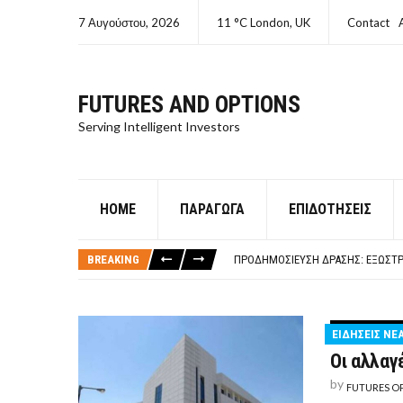
7 Αυγούστου, 2026
11 °C London, UK
Contact
FUTURES AND OPTIONS
Serving Intelligent Investors
HOME
ΠΑΡΆΓΩΓΑ
ΕΠΙΔΟΤΉΣΕΙΣ
ΤΙ ΕΊΝΑΙ ΧΡΉΜΑ ΚΕΦΑΛΑΙΟ 8Ο ΑΡΧ
ΤΑΜΕΊΟ ΜΙΚΡΟΠΙΣΤΏΣΕΩΝ ΣΥΧΝΈΣ
BREAKING
ΠΡΟΔΗΜΟΣΊΕΥΣΗ ΔΡΆΣΗΣ: ΕΞΩΣΤΡ
ΤΑΜΕΊΟ ΜΙΚΡΟΠΙΣΤΏΣΕΩΝ
ΤΙ ΕΊΝΑΙ Ο ΣΤΡΕΠΤΌΚΟΚΚΟΣ
ΤΙ ΕΊΝΑΙ ΧΡΉΜΑ ΚΕΦΑΛΑΙΟ 8Ο ΑΡΧ
ΕΙΔΗΣΕΙΣ ΝΕ
ΤΑΜΕΊΟ ΜΙΚΡΟΠΙΣΤΏΣΕΩΝ ΣΥΧΝΈΣ
Οι αλλαγ
by
FUTURES O