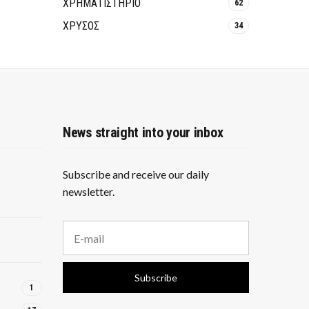
ΧΡΗΜΑΤΙΣΤΗΡΙΟ
62
ΧΡΥΣΟΣ
34
News straight into your inbox
Subscribe and receive our daily
newsletter.
E
m
a
i
Subscribe
l
1
a
d