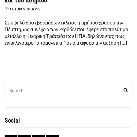
και του ασημιού
by
FUTURES OPTIONS
Σε υψηλό δύο εβδομάδων έκλεισε η τιμή του χρυσού την
Πέμπτη, ως συνέχεια των κερδών που έφερε στο πολύτιμο
μέταλλο η Κεντρική Τράπεζα των ΗΠΑ, δηλώνοντας πως
είναι λιγότερο “υπομονετική” σε ό,τι αφορά την αύξηση […]
Search
Sear
for:
Social