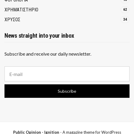
ΧΡΗΜΑΤΙΣΤΗΡΙΟ
62
ΧΡΥΣΟΣ
34
News straight into your inbox
Subscribe and receive our daily newsletter.
E
m
a
i
Subscribe
l
a
d
d
r
e
s
s
Public Opinion - Ignition
- A magazine theme for WordPress