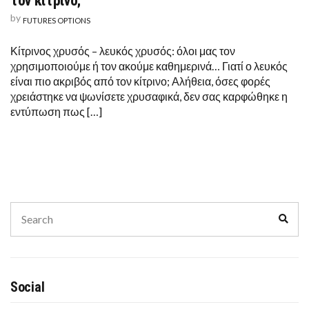
τον κίτρινο;
by
FUTURES OPTIONS
Κίτρινος χρυσός – λευκός χρυσός: όλοι μας τον
χρησιμοποιούμε ή τον ακούμε καθημερινά… Γιατί ο λευκός
είναι πιο ακριβός από τον κίτρινο; Αλήθεια, όσες φορές
χρειάστηκε να ψωνίσετε χρυσαφικά, δεν σας καρφώθηκε η
εντύπωση πως […]
Search
Sear
for:
Social