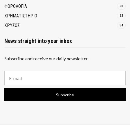
ΦΟΡΟΛΟΓΙΑ
90
ΧΡΗΜΑΤΙΣΤΗΡΙΟ
62
ΧΡΥΣΟΣ
34
News straight into your inbox
Subscribe and receive our daily newsletter.
E
m
a
i
Subscribe
l
a
d
d
r
e
s