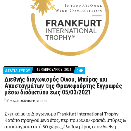
15 ΦΕΒΡΟΥΑΡΊΟΥ, 2021
COMMENTS
ΔΕΛΤΙΑ ΤΥΠΟΥ
0
ON
Διεθνής διαγωνισμός Οίνου, Μπύρας και
ΔΙΕΘΝΉΣ
ΔΙΑΓΩΝΙΣΜΌΣ
Αποσταγμάτων της Φρανκφούρτης Εγγραφές
ΟΊΝΟΥ,
μέσω διαδικτύου έως 05/03/2021
ΜΠΎΡΑΣ
ΚΑΙ
by
MAGNUMWINEBOTTLES
ΑΠΟΣΤΑΓΜΆΤΩΝ
ΤΗΣ
ΦΡΑΝΚΦΟΎΡΤΗΣ
Σχετικά με το Διαγωνισμό Frankfurt International Trophy
ΕΓΓΡΑΦΈΣ
ΜΈΣΩ
Κατά το προηγούμενο έτος, περίπου 3000 κρασιά, μπύρες &
ΔΙΑΔΙΚΤΎΟΥ
αποστάγματα από 50 χώρες, έλαβαν μέρος στον διεθνή
ΈΩΣ