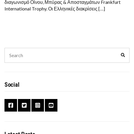
05/03/2021
διαγωνισμό Οίνου, Μπύρας & Αποσταγμάτων Frankfurt
International Trophy. Οι Ελληνικές διακρίσεις […]
Search
Sear
for:
Social