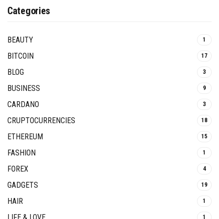
Categories
BEAUTY
1
BITCOIN
17
BLOG
3
BUSINESS
9
CARDANO
3
CRUPTOCURRENCIES
18
ETHEREUM
15
FASHION
1
FOREX
4
GADGETS
19
HAIR
1
LIFE & LOVE
1