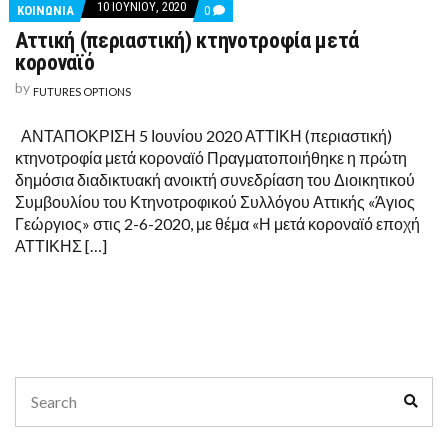
10 ΙΟΥΝΊΟΥ, 2020
COMMENTS
ΚΟΙΝΩΝΙΑ
0
ON
Αττική (περιαστική) κτηνοτροφία μετά
ΑΤΤΙΚΉ
(ΠΕΡΙΑΣΤΙΚΉ)
κοροναϊό
ΚΤΗΝΟΤΡΟΦΊΑ
ΜΕΤΆ
by
FUTURES OPTIONS
ΚΟΡΟΝΑΪΌ
ΑΝΤΑΠΟΚΡΙΣΗ 5 Ιουνίου 2020 ΑΤΤΙΚΗ (περιαστική)
κτηνοτροφία μετά κοροναϊό Πραγματοποιήθηκε η πρώτη
δημόσια διαδικτυακή ανοικτή συνεδρίαση του Διοικητικού
Συμβουλίου του Κτηνοτροφικού Συλλόγου Αττικής «Άγιος
Γεώργιος» στις 2-6-2020, με θέμα «Η μετά κοροναϊό εποχή
ΑΤΤΙΚΗΣ […]
Search
Sear
for: