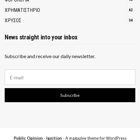
ΧΡΗΜΑΤΙΣΤΗΡΙΟ
62
ΧΡΥΣΟΣ
34
News straight into your inbox
Subscribe and receive our daily newsletter.
E
m
a
i
Subscribe
l
a
d
d
r
e
s
s
Public Opinion - Ignition
- A magazine theme for WordPress