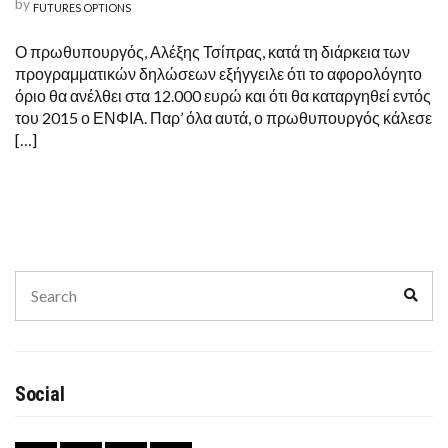
by
FUTURES OPTIONS
Ο πρωθυπουργός, Αλέξης Τσίπρας, κατά τη διάρκεια των
προγραμματικών δηλώσεων εξήγγειλε ότι το αφορολόγητο
όριο θα ανέλθει στα 12.000 ευρώ και ότι θα καταργηθεί εντός
του 2015 ο ΕΝΦΙΑ. Παρ’ όλα αυτά, ο πρωθυπουργός κάλεσε
[…]
Search
Sear
for:
Social