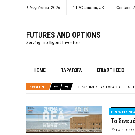
6 Αυγούστου, 2026
11 °C London, UK
Contact
FUTURES AND OPTIONS
Serving Intelligent Investors
HOME
ΠΑΡΆΓΩΓΑ
ΕΠΙΔΟΤΉΣΕΙΣ
ΤΙ ΕΊΝΑΙ ΧΡΉΜΑ ΚΕΦΑΛΑΙΟ 8Ο ΑΡΧ
ΤΑΜΕΊΟ ΜΙΚΡΟΠΙΣΤΏΣΕΩΝ ΣΥΧΝΈΣ
BREAKING
ΠΡΟΔΗΜΟΣΊΕΥΣΗ ΔΡΆΣΗΣ: ΕΞΩΣΤΡ
ΤΑΜΕΊΟ ΜΙΚΡΟΠΙΣΤΏΣΕΩΝ
ΤΙ ΕΊΝΑΙ Ο ΣΤΡΕΠΤΌΚΟΚΚΟΣ
ΤΙ ΕΊΝΑΙ ΧΡΉΜΑ ΚΕΦΑΛΑΙΟ 8Ο ΑΡΧ
ΕΙΔΗΣΕΙΣ ΝΕ
ΤΑΜΕΊΟ ΜΙΚΡΟΠΙΣΤΏΣΕΩΝ ΣΥΧΝΈΣ
Το Σινεμ
by
FUTURES O