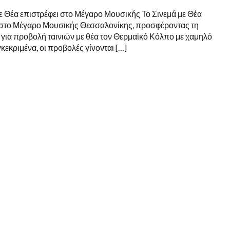
ΕΠΙΣΤΡΈΦΕΙ
με Θέα επιστρέφει στο Μέγαρο Μουσικής Το Σινεμά με Θέα
ΣΤΟ
ΜΈΓΑΡΟ
 στο Μέγαρο Μουσικής Θεσσαλονίκης, προσφέροντας τη
ΜΟΥΣΙΚΉΣ
 για προβολή ταινιών με θέα τον Θερμαϊκό Κόλπο με χαμηλό
κεκριμένα, οι προβολές γίνονται […]