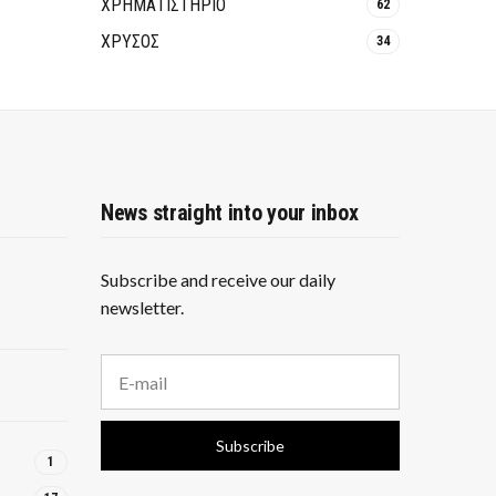
ΧΡΗΜΑΤΙΣΤΗΡΙΟ
62
ΧΡΥΣΟΣ
34
News straight into your inbox
Subscribe and receive our daily
newsletter.
E
m
a
i
Subscribe
l
1
a
d