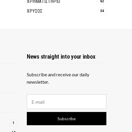
ΧΡΗΜΑΤΙΣΤΗΡΙΟ
62
ΧΡΥΣΟΣ
34
News straight into your inbox
Subscribe and receive our daily
newsletter.
E
m
a
i
Subscribe
l
1
a
d