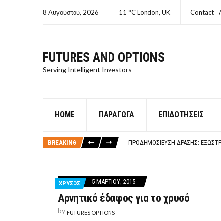
8 Αυγούστου, 2026
11 °C London, UK
Contact
FUTURES AND OPTIONS
Serving Intelligent Investors
HOME
ΠΑΡΆΓΩΓΑ
ΕΠΙΔΟΤΉΣΕΙΣ
ΤΙ ΕΊΝΑΙ ΧΡΉΜΑ ΚΕΦΑΛΑΙΟ 8Ο ΑΡΧ
ΤΑΜΕΊΟ ΜΙΚΡΟΠΙΣΤΏΣΕΩΝ ΣΥΧΝΈΣ
BREAKING
ΠΡΟΔΗΜΟΣΊΕΥΣΗ ΔΡΆΣΗΣ: ΕΞΩΣΤΡ
ΤΑΜΕΊΟ ΜΙΚΡΟΠΙΣΤΏΣΕΩΝ
ΤΙ ΕΊΝΑΙ Ο ΣΤΡΕΠΤΌΚΟΚΚΟΣ
ΤΙ ΕΊΝΑΙ ΧΡΉΜΑ ΚΕΦΑΛΑΙΟ 8Ο ΑΡΧ
5 ΜΑΡΤΊΟΥ, 2015
ΧΡΥΣΟΣ
ΤΑΜΕΊΟ ΜΙΚΡΟΠΙΣΤΏΣΕΩΝ ΣΥΧΝΈΣ
Αρνητικό έδαφος για το χρυσό
by
FUTURES OPTIONS