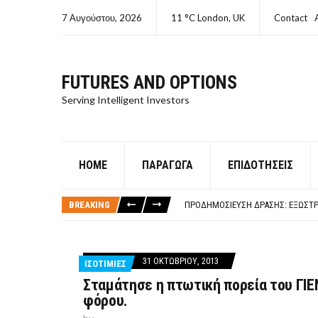
7 Αυγούστου, 2026
11 °C London, UK
Contact
FUTURES AND OPTIONS
Serving Intelligent Investors
HOME
ΠΑΡΆΓΩΓΑ
ΕΠΙΔΟΤΉΣΕΙΣ
ΤΙ ΕΊΝΑΙ ΧΡΉΜΑ ΚΕΦΑΛΑΙΟ 8Ο ΑΡΧ
ΤΑΜΕΊΟ ΜΙΚΡΟΠΙΣΤΏΣΕΩΝ ΣΥΧΝΈΣ
BREAKING
ΠΡΟΔΗΜΟΣΊΕΥΣΗ ΔΡΆΣΗΣ: ΕΞΩΣΤΡ
ΤΑΜΕΊΟ ΜΙΚΡΟΠΙΣΤΏΣΕΩΝ
ΤΙ ΕΊΝΑΙ Ο ΣΤΡΕΠΤΌΚΟΚΚΟΣ
ΤΙ ΕΊΝΑΙ ΧΡΉΜΑ ΚΕΦΑΛΑΙΟ 8Ο ΑΡΧ
31 ΟΚΤΩΒΡΊΟΥ, 2013
ΙΣΟΤΙΜΙΕΣ
ΤΑΜΕΊΟ ΜΙΚΡΟΠΙΣΤΏΣΕΩΝ ΣΥΧΝΈΣ
Σταμάτησε η πτωτική πορεία του ΓΙΕΝ
φόρου.