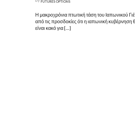
by
FUTURES OPTIONS
Η μακροχρόνια πτωτική τάση του Ιαπωνικού Γιέν
από τις προσδοκίες ότι η ιαπωνική κυβέρνηση 
είναι κακό για […]