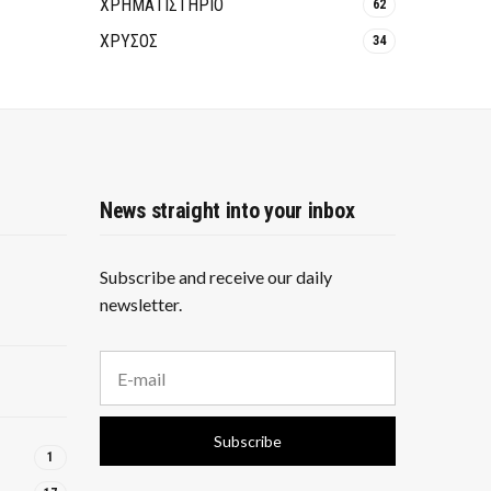
ΧΡΗΜΑΤΙΣΤΗΡΙΟ
62
ΧΡΥΣΟΣ
34
News straight into your inbox
Subscribe and receive our daily
newsletter.
E
m
a
i
Subscribe
l
1
a
d