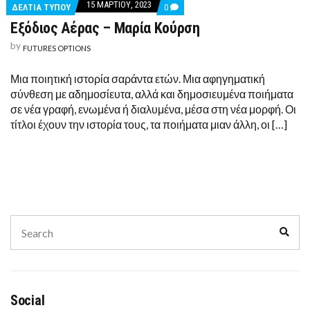
15 ΜΑΡΤΊΟΥ, 2023
COMMENTS
ΔΕΛΤΙΑ ΤΥΠΟΥ
0
ON
Εξόδιος Αέρας – Μαρία Κούρση
ΕΞΌΔΙΟΣ
ΑΈΡΑΣ
by
–
FUTURES OPTIONS
ΜΑΡΊΑ
ΚΟΎΡΣΗ
Μια ποιητική ιστορία σαράντα ετών. Μια αφηγηματική
σύνθεση με αδημοσίευτα, αλλά και δημοσιευμένα ποιήματα
σε νέα γραφή, ενωμένα ή διαλυμένα, μέσα στη νέα μορφή. Οι
τίτλοι έχουν την ιστορία τους, τα ποιήματα μιαν άλλη, οι […]
Search
Sear
for:
Social