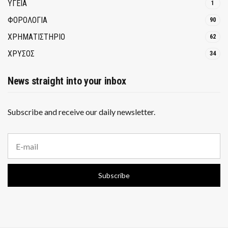
ΥΓΕΙΑ
1
ΦΟΡΟΛΟΓΙΑ
90
ΧΡΗΜΑΤΙΣΤΗΡΙΟ
62
ΧΡΥΣΟΣ
34
News straight into your inbox
Subscribe and receive our daily newsletter.
E
m
a
i
Subscribe
l
a
d
d
r
e