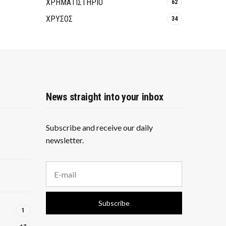
ΧΡΗΜΑΤΙΣΤΗΡΙΟ
62
ΧΡΥΣΟΣ
34
News straight into your inbox
Subscribe and receive our daily
newsletter.
E
m
a
i
Subscribe
l
1
a
d