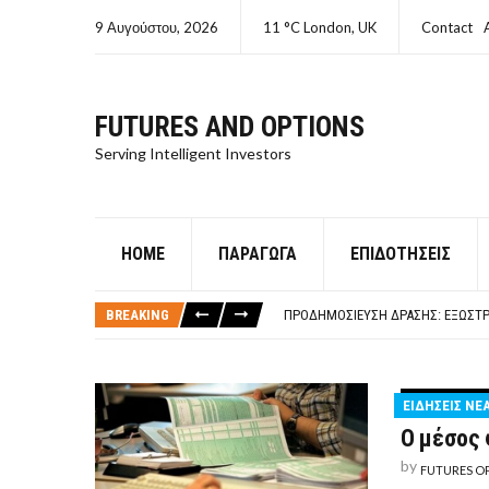
9 Αυγούστου, 2026
11 °C London, UK
Contact
FUTURES AND OPTIONS
Serving Intelligent Investors
HOME
ΠΑΡΆΓΩΓΑ
ΕΠΙΔΟΤΉΣΕΙΣ
ΤΙ ΕΊΝΑΙ ΧΡΉΜΑ ΚΕΦΑΛΑΙΟ 8Ο ΑΡΧ
ΤΑΜΕΊΟ ΜΙΚΡΟΠΙΣΤΏΣΕΩΝ ΣΥΧΝΈΣ
BREAKING
ΠΡΟΔΗΜΟΣΊΕΥΣΗ ΔΡΆΣΗΣ: ΕΞΩΣΤΡ
ΤΑΜΕΊΟ ΜΙΚΡΟΠΙΣΤΏΣΕΩΝ
ΤΙ ΕΊΝΑΙ Ο ΣΤΡΕΠΤΌΚΟΚΚΟΣ
ΤΙ ΕΊΝΑΙ ΧΡΉΜΑ ΚΕΦΑΛΑΙΟ 8Ο ΑΡΧ
ΕΙΔΗΣΕΙΣ ΝΕ
ΤΑΜΕΊΟ ΜΙΚΡΟΠΙΣΤΏΣΕΩΝ ΣΥΧΝΈΣ
Ο μέσος 
by
FUTURES O