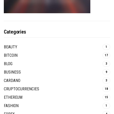
Categories
BEAUTY
1
BITCOIN
17
BLOG
3
BUSINESS
9
CARDANO
3
CRUPTOCURRENCIES
18
ETHEREUM
15
FASHION
1
4