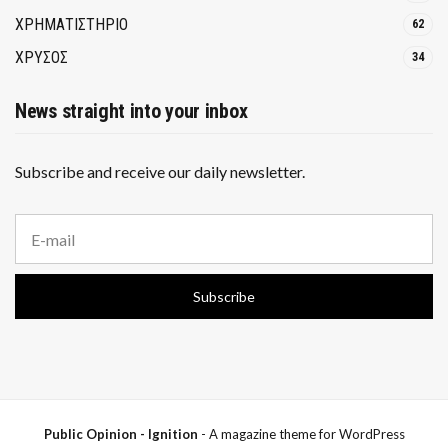
ΧΡΗΜΑΤΙΣΤΗΡΙΟ
62
ΧΡΥΣΟΣ
34
News straight into your inbox
Subscribe and receive our daily newsletter.
E
m
a
i
Subscribe
l
a
d
d
r
e
s
s
Public Opinion - Ignition
- A magazine theme for WordPress