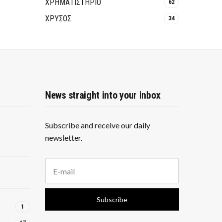
ΧΡΗΜΑΤΙΣΤΗΡΙΟ
62
ΧΡΥΣΟΣ
34
News straight into your inbox
Subscribe and receive our daily
newsletter.
E
m
a
i
Subscribe
l
1
a
d