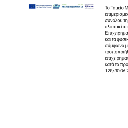
Το Ταμείο 
επιμερισμέ
συνόλου τη
υλοποιείτα
Επιχειρηματ
και τα φυσ
σύμφωνα με
τροποποιήθ
επιχειρηματ
κατά τα πρ
128/30.06.