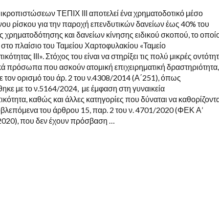
Μικροπιστώσεων ΤΕΠΙΧ ΙΙΙ αποτελεί ένα χρηματοδοτικό μέσο
νου ρίσκου για την παροχή επενδυτικών δανείων έως 40% του
ς χρηματοδότησης και δανείων κίνησης ειδικού σκοπού, το οποί
ι στο πλαίσιο του Ταμείου Χαρτοφυλακίου «Ταμείο
ικότητας ΙΙΙ». Στόχος του είναι να στηρίξει τις πολύ μικρές οντότη
ικά πρόσωπα που ασκούν ατομική επιχειρηματική δραστηριότητα
 τον ορισμό του άρ. 2 του ν.4308/2014 (Α΄251), όπως
ηκε με το ν.5164/2024, με έμφαση στη γυναικεία
ικότητα, καθώς και άλλες κατηγορίες που δύναται να καθορίζοντα
οβλεπόμενα του άρθρου 15, παρ. 2 του ν. 4701/2020 (ΦΕΚ Α’
2020), που δεν έχουν πρόσβαση …