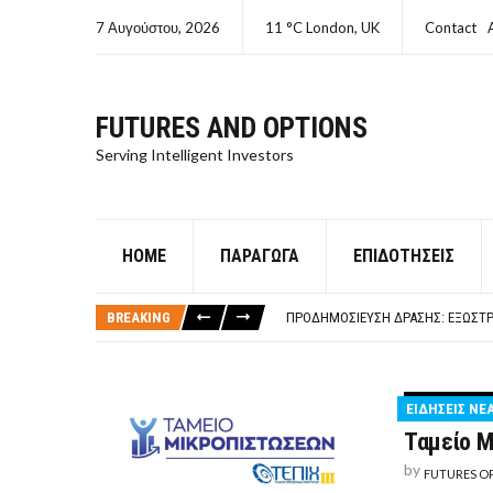
7 Αυγούστου, 2026
11 °C London, UK
Contact
FUTURES AND OPTIONS
Serving Intelligent Investors
HOME
ΠΑΡΆΓΩΓΑ
ΕΠΙΔΟΤΉΣΕΙΣ
ΤΙ ΕΊΝΑΙ ΧΡΉΜΑ ΚΕΦΑΛΑΙΟ 8Ο ΑΡΧ
ΤΑΜΕΊΟ ΜΙΚΡΟΠΙΣΤΏΣΕΩΝ ΣΥΧΝΈΣ
BREAKING
ΠΡΟΔΗΜΟΣΊΕΥΣΗ ΔΡΆΣΗΣ: ΕΞΩΣΤΡ
ΤΑΜΕΊΟ ΜΙΚΡΟΠΙΣΤΏΣΕΩΝ
ΤΙ ΕΊΝΑΙ Ο ΣΤΡΕΠΤΌΚΟΚΚΟΣ
ΤΙ ΕΊΝΑΙ ΧΡΉΜΑ ΚΕΦΑΛΑΙΟ 8Ο ΑΡΧ
ΕΙΔΗΣΕΙΣ ΝΕ
ΤΑΜΕΊΟ ΜΙΚΡΟΠΙΣΤΏΣΕΩΝ ΣΥΧΝΈΣ
Ταμείο 
by
FUTURES O