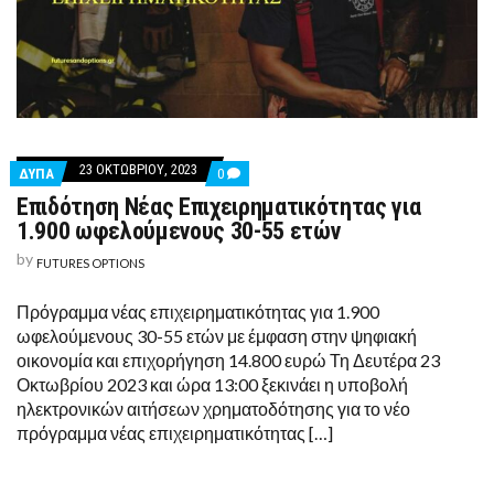
23 ΟΚΤΩΒΡΊΟΥ, 2023
COMMENTS
ΔΥΠΑ
0
ON
Επιδότηση Νέας Επιχειρηματικότητας για
ΕΠΙΔΌΤΗΣΗ
ΝΈΑΣ
1.900 ωφελούμενους 30-55 ετών
ΕΠΙΧΕΙΡΗΜΑΤΙΚΌΤΗΤΑΣ
ΓΙΑ
by
FUTURES OPTIONS
1.900
ΩΦΕΛΟΎΜΕΝΟΥΣ
30-
Πρόγραμμα νέας επιχειρηματικότητας για 1.900
55
ωφελούμενους 30-55 ετών με έμφαση στην ψηφιακή
ΕΤΏΝ
οικονομία και επιχορήγηση 14.800 ευρώ Τη Δευτέρα 23
Οκτωβρίου 2023 και ώρα 13:00 ξεκινάει η υποβολή
ηλεκτρονικών αιτήσεων χρηματοδότησης για το νέο
πρόγραμμα νέας επιχειρηματικότητας […]