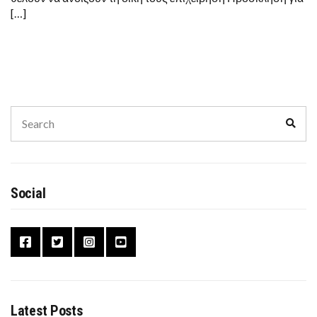
[…]
Search
Sear
for:
Social
Latest Posts