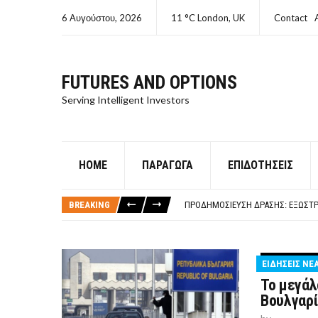
6 Αυγούστου, 2026
11 °C London, UK
Contact
FUTURES AND OPTIONS
Serving Intelligent Investors
HOME
ΠΑΡΆΓΩΓΑ
ΕΠΙΔΟΤΉΣΕΙΣ
ΤΙ ΕΊΝΑΙ ΧΡΉΜΑ ΚΕΦΑΛΑΙΟ 8Ο ΑΡΧ
ΤΑΜΕΊΟ ΜΙΚΡΟΠΙΣΤΏΣΕΩΝ ΣΥΧΝΈΣ
BREAKING
ΠΡΟΔΗΜΟΣΊΕΥΣΗ ΔΡΆΣΗΣ: ΕΞΩΣΤΡ
ΤΑΜΕΊΟ ΜΙΚΡΟΠΙΣΤΏΣΕΩΝ
ΤΙ ΕΊΝΑΙ Ο ΣΤΡΕΠΤΌΚΟΚΚΟΣ
ΤΙ ΕΊΝΑΙ ΧΡΉΜΑ ΚΕΦΑΛΑΙΟ 8Ο ΑΡΧ
ΕΙΔΗΣΕΙΣ ΝΕ
ΤΑΜΕΊΟ ΜΙΚΡΟΠΙΣΤΏΣΕΩΝ ΣΥΧΝΈΣ
Το μεγάλ
Βουλγαρί