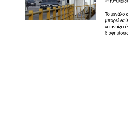
by
FUTURES O
Το μεγάλο 
μπορεί να θ
να ανοίξει 
διαφημίσεις