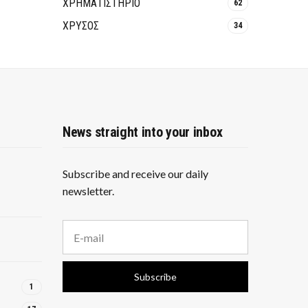
ΧΡΗΜΑΤΙΣΤΗΡΙΟ
62
ΧΡΥΣΟΣ
34
News straight into your inbox
Subscribe and receive our daily
newsletter.
E
m
a
i
Subscribe
l
1
a
d