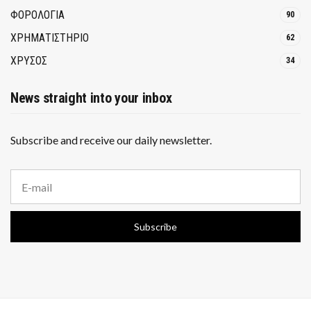
ΦΟΡΟΛΟΓΙΑ
90
ΧΡΗΜΑΤΙΣΤΗΡΙΟ
62
ΧΡΥΣΟΣ
34
News straight into your inbox
Subscribe and receive our daily newsletter.
E
m
a
i
Subscribe
l
a
d
d
r
e
s