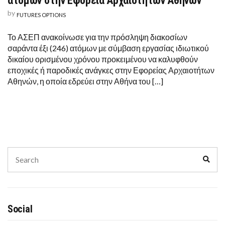
ατόμων στην Εφορεία Αρχαιοτήτων Αθηνών
by
FUTURES OPTIONS
Το ΑΣΕΠ ανακοίνωσε για την πρόσληψη διακοσίων
σαράντα έξι (246) ατόμων με σύμβαση εργασίας ιδιωτικού
δικαίου ορισμένου χρόνου προκειμένου να καλυφθούν
εποχικές ή παροδικές ανάγκες στην Εφορείας Αρχαιοτήτων
Αθηνών, η οποία εδρεύει στην Αθήνα του […]
Search
Sear
for:
Social