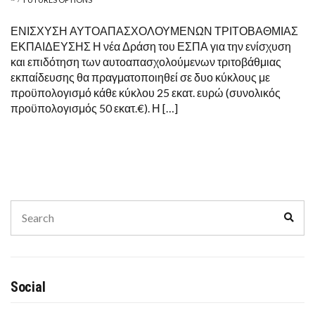
ΕΝΙΣΧΥΣΗ ΑΥΤΟΑΠΑΣΧΟΛΟΥΜΕΝΩΝ ΤΡΙΤΟΒΑΘΜΙΑΣ
ΕΚΠΑΙΔΕΥΣΗΣ Η νέα Δράση του ΕΣΠΑ για την ενίσχυση
και επιδότηση των αυτοαπασχολούμενων τριτοβάθμιας
εκπαίδευσης θα πραγματοποιηθεί σε δυο κύκλους με
προϋπολογισμό κάθε κύκλου 25 εκατ. ευρώ (συνολικός
προϋπολογισμός 50 εκατ.€). Η […]
Search
Sear
for:
Social