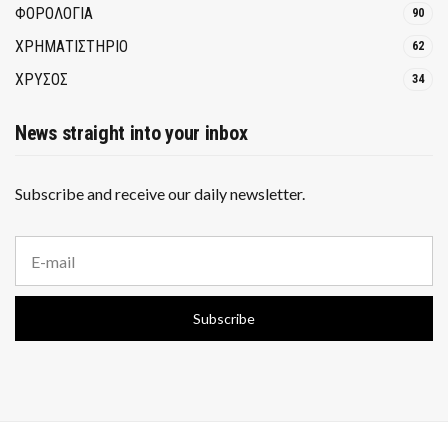
ΦΟΡΟΛΟΓΙΑ
90
ΧΡΗΜΑΤΙΣΤΗΡΙΟ
62
ΧΡΥΣΟΣ
34
News straight into your inbox
Subscribe and receive our daily newsletter.
E
m
a
i
Subscribe
l
a
d
d
r
e
s