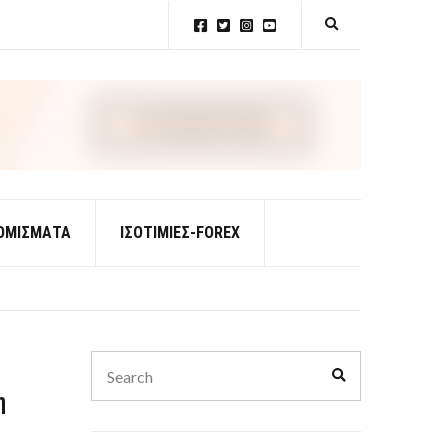
E
x
p
a
n
d
s
e
a
r
c
h
f
ΟΜΊΣΜΑΤΑ
ΙΣΟΤΙΜΊΕΣ-FOREX
o
r
m
Search
Search
for:
η