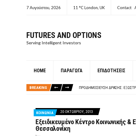
7 Αυγούστου, 2026
11 °C London, UK
Contact
FUTURES AND OPTIONS
Serving Intelligent Investors
HOME
ΠΑΡΆΓΩΓΑ
ΕΠΙΔΟΤΉΣΕΙΣ
ΤΙ ΕΊΝΑΙ ΧΡΉΜΑ ΚΕΦΑΛΑΙΟ 8Ο ΑΡΧ
ΤΑΜΕΊΟ ΜΙΚΡΟΠΙΣΤΏΣΕΩΝ ΣΥΧΝΈΣ
BREAKING
ΠΡΟΔΗΜΟΣΊΕΥΣΗ ΔΡΆΣΗΣ: ΕΞΩΣΤΡ
ΤΑΜΕΊΟ ΜΙΚΡΟΠΙΣΤΏΣΕΩΝ
ΤΙ ΕΊΝΑΙ Ο ΣΤΡΕΠΤΌΚΟΚΚΟΣ
ΤΙ ΕΊΝΑΙ ΧΡΉΜΑ ΚΕΦΑΛΑΙΟ 8Ο ΑΡΧ
20 ΟΚΤΩΒΡΊΟΥ, 2013
ΚΟΙΝΩΝΙΑ
ΤΑΜΕΊΟ ΜΙΚΡΟΠΙΣΤΏΣΕΩΝ ΣΥΧΝΈΣ
Εξειδικευμένο Κέντρο Κοινωνικής & Ε
Θεσσαλονίκη