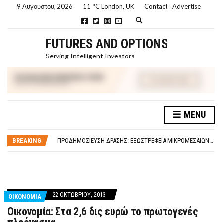
9 Αυγούστου, 2026
11 °C London, UK
Contact
Advertise
E
x
p
FUTURES AND OPTIONS
a
n
Serving Intelligent Investors
d
s
e
a
r
c
h
MENU
f
ΤΙ ΕΊΝΑΙ ΧΡΉΜΑ ΚΕΦΑΛΑΙΟ 8Ο ΑΡΧΈΣ ΟΙΚΟΝΟΜΙΚΉΣ ΘΕΩΡΊΑΣ
o
ΤΑΜΕΊΟ ΜΙΚΡΟΠΙΣΤΏΣΕΩΝ ΣΥΧΝΈΣ ΕΡΩΤΉΣΕΙΣ ΑΠΑΝΤΉΣΕΙΣ
r
m
BREAKING
ΠΡΟΔΗΜΟΣΊΕΥΣΗ ΔΡΆΣΗΣ: ΕΞΩΣΤΡΈΦΕΙΑ ΜΙΚΡΟΜΕΣΑΊΩΝ ΕΠΙΧΕΙΡΉΣΕΩΝ
ΤΑΜΕΊΟ ΜΙΚΡΟΠΙΣΤΏΣΕΩΝ
ΤΙ ΕΊΝΑΙ Ο ΣΤΡΕΠΤΌΚΟΚΚΟΣ
ΤΙ ΕΊΝΑΙ ΧΡΉΜΑ ΚΕΦΑΛΑΙΟ 8Ο ΑΡΧΈΣ ΟΙΚΟΝΟΜΙΚΉΣ ΘΕΩΡΊΑΣ
ΤΑΜΕΊΟ ΜΙΚΡΟΠΙΣΤΏΣΕΩΝ ΣΥΧΝΈΣ ΕΡΩΤΉΣΕΙΣ ΑΠΑΝΤΉΣΕΙΣ
22 ΟΚΤΩΒΡΊΟΥ, 2013
ΟΙΚΟΝΟΜΙΑ
Οικονομία: Στα 2,6 δις ευρώ το πρωτογενές