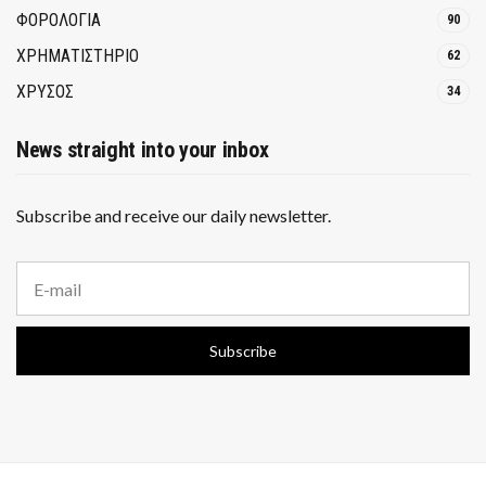
ΦΟΡΟΛΟΓΙΑ
90
ΧΡΗΜΑΤΙΣΤΗΡΙΟ
62
ΧΡΥΣΟΣ
34
News straight into your inbox
Subscribe and receive our daily newsletter.
E
m
a
i
Subscribe
l
a
d
d
r
e
s