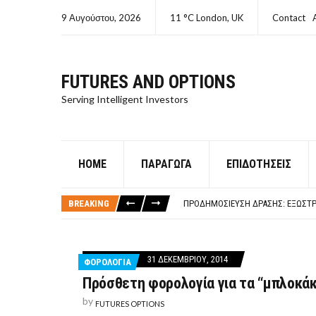
9 Αυγούστου, 2026
11 °C London, UK
Contact
FUTURES AND OPTIONS
Serving Intelligent Investors
HOME
ΠΑΡΆΓΩΓΑ
ΕΠΙΔΟΤΉΣΕΙΣ
ΤΙ ΕΊΝΑΙ ΧΡΉΜΑ ΚΕΦΑΛΑΙΟ 8Ο ΑΡΧ
ΤΑΜΕΊΟ ΜΙΚΡΟΠΙΣΤΏΣΕΩΝ ΣΥΧΝΈΣ
BREAKING
ΠΡΟΔΗΜΟΣΊΕΥΣΗ ΔΡΆΣΗΣ: ΕΞΩΣΤΡ
ΤΑΜΕΊΟ ΜΙΚΡΟΠΙΣΤΏΣΕΩΝ
ΤΙ ΕΊΝΑΙ Ο ΣΤΡΕΠΤΌΚΟΚΚΟΣ
ΤΙ ΕΊΝΑΙ ΧΡΉΜΑ ΚΕΦΑΛΑΙΟ 8Ο ΑΡΧ
31 ΔΕΚΕΜΒΡΊΟΥ, 2014
ΦΟΡΟΛΟΓΙΑ
ΤΑΜΕΊΟ ΜΙΚΡΟΠΙΣΤΏΣΕΩΝ ΣΥΧΝΈΣ
Πρόσθετη φορολογία για τα “μπλοκάκ
by
FUTURES OPTIONS