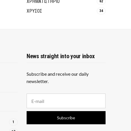
ΧΡΗΜΑΤΙΣΤΗΡΙΟ
62
ΧΡΥΣΟΣ
34
News straight into your inbox
Subscribe and receive our daily
newsletter.
E
m
a
i
Subscribe
l
1
a
d