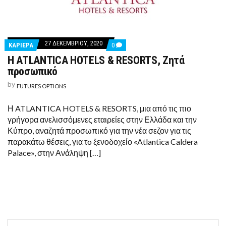
27 ΔΕΚΕΜΒΡΊΟΥ, 2020
COMMENTS
ΚΑΡΙΕΡΑ
0
ON
Η ATLANTICA HOTELS & RESORTS, Ζητά
Η
ATLANTICA
προσωπικό
HOTELS
&
by
FUTURES OPTIONS
RESORTS,
ΖΗΤΆ
ΠΡΟΣΩΠΙΚΌ
Η ATLANTICA HOTELS & RESORTS, μια από τις πιο
γρήγορα ανελισσόμενες εταιρείες στην Ελλάδα και την
Κύπρο, αναζητά προσωπικό για την νέα σεζον για τις
παρακάτω θέσεις, για τo ξενοδοχείο «Atlantica Caldera
Palace», στην Ανάληψη […]
Search