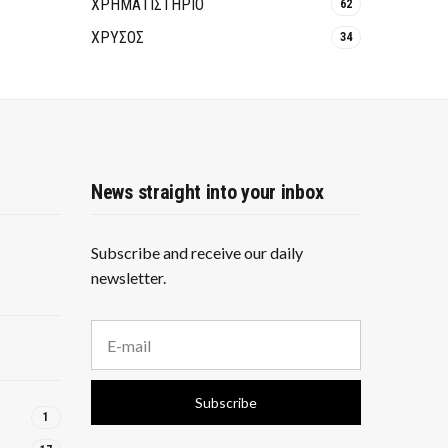
ΧΡΗΜΑΤΙΣΤΗΡΙΟ
62
ΧΡΥΣΟΣ
34
News straight into your inbox
Subscribe and receive our daily
newsletter.
E
m
a
i
Subscribe
l
1
a
d