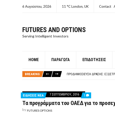
6 Αυγούστου, 2026
11 °C London, UK
Contact
FUTURES AND OPTIONS
Serving Intelligent Investors
HOME
ΠΑΡΆΓΩΓΑ
ΕΠΙΔΟΤΉΣΕΙΣ
ΤΙ ΕΊΝΑΙ ΧΡΉΜΑ ΚΕΦΑΛΑΙΟ 8Ο ΑΡΧ
ΤΑΜΕΊΟ ΜΙΚΡΟΠΙΣΤΏΣΕΩΝ ΣΥΧΝΈΣ
BREAKING
ΠΡΟΔΗΜΟΣΊΕΥΣΗ ΔΡΆΣΗΣ: ΕΞΩΣΤΡ
ΤΑΜΕΊΟ ΜΙΚΡΟΠΙΣΤΏΣΕΩΝ
ΤΙ ΕΊΝΑΙ Ο ΣΤΡΕΠΤΌΚΟΚΚΟΣ
ΤΙ ΕΊΝΑΙ ΧΡΉΜΑ ΚΕΦΑΛΑΙΟ 8Ο ΑΡΧ
7 ΣΕΠΤΕΜΒΡΊΟΥ, 2016
COMMENT
ΕΙΔΗΣΕΙΣ ΝΕΑ
1
ΤΑΜΕΊΟ ΜΙΚΡΟΠΙΣΤΏΣΕΩΝ ΣΥΧΝΈΣ
ON
Τα προγράμματα του ΟΑΕΔ για το προσεχ
ΤΑ
ΠΡΟΓΡΆΜΜΑΤΑ
by
ΤΟΥ
FUTURES OPTIONS
ΟΑΕΔ