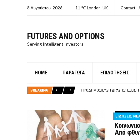
8 Αυγούστου, 2026
11 °C London, UK
Contact
FUTURES AND OPTIONS
Serving Intelligent Investors
HOME
ΠΑΡΆΓΩΓΑ
ΕΠΙΔΟΤΉΣΕΙΣ
ΤΙ ΕΊΝΑΙ ΧΡΉΜΑ ΚΕΦΑΛΑΙΟ 8Ο ΑΡΧ
ΤΑΜΕΊΟ ΜΙΚΡΟΠΙΣΤΏΣΕΩΝ ΣΥΧΝΈΣ
BREAKING
ΠΡΟΔΗΜΟΣΊΕΥΣΗ ΔΡΆΣΗΣ: ΕΞΩΣΤΡ
ΤΑΜΕΊΟ ΜΙΚΡΟΠΙΣΤΏΣΕΩΝ
ΤΙ ΕΊΝΑΙ Ο ΣΤΡΕΠΤΌΚΟΚΚΟΣ
ΤΙ ΕΊΝΑΙ ΧΡΉΜΑ ΚΕΦΑΛΑΙΟ 8Ο ΑΡΧ
ΕΙΔΗΣΕΙΣ ΝΕ
ΤΑΜΕΊΟ ΜΙΚΡΟΠΙΣΤΏΣΕΩΝ ΣΥΧΝΈΣ
Κοινωνικ
Από φθιν