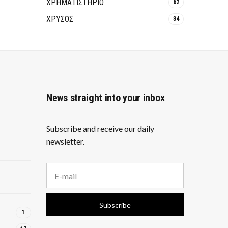
ΧΡΗΜΑΤΙΣΤΗΡΙΟ
62
ΧΡΥΣΟΣ
34
News straight into your inbox
Subscribe and receive our daily
newsletter.
E
m
a
i
Subscribe
l
1
a
d