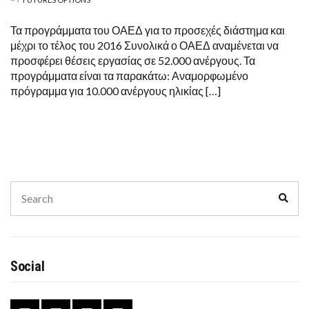
ΓΙΑ
ΤΟ
ΠΡΟΣΕΧΈΣ
Τα προγράμματα του ΟΑΕΔ για το προσεχές διάστημα και
ΔΙΆΣΤΗΜΑ
μέχρι το τέλος του 2016 Συνολικά ο ΟΑΕΔ αναμένεται να
ΚΑΙ
ΜΈΧΡΙ
προσφέρει θέσεις εργασίας σε 52.000 ανέργους. Τα
ΤΟ
προγράμματα είναι τα παρακάτω: Αναμορφωμένο
ΤΈΛΟΣ
ΤΟΥ
πρόγραμμα για 10.000 ανέργους ηλικίας […]
2016
Search
Sear
for:
Social