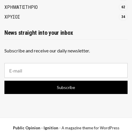
ΧΡΗΜΑΤΙΣΤΗΡΙΟ
62
ΧΡΥΣΟΣ
34
News straight into your inbox
Subscribe and receive our daily newsletter.
E
m
a
i
Subscribe
l
a
d
d
r
e
s
s
Public Opinion - Ignition
- A magazine theme for WordPress