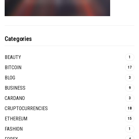
Categories
BEAUTY
1
BITCOIN
17
BLOG
3
BUSINESS
9
CARDANO
3
CRUPTOCURRENCIES
18
ETHEREUM
15
FASHION
1
4