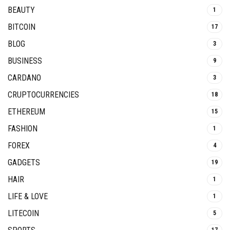
BEAUTY
1
BITCOIN
17
BLOG
3
BUSINESS
9
CARDANO
3
CRUPTOCURRENCIES
18
ETHEREUM
15
FASHION
1
FOREX
4
GADGETS
19
HAIR
1
LIFE & LOVE
1
LITECOIN
5
17