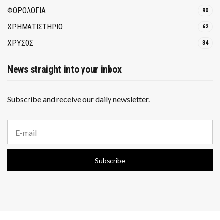
ΦΟΡΟΛΟΓΙΑ
90
ΧΡΗΜΑΤΙΣΤΗΡΙΟ
62
ΧΡΥΣΟΣ
34
News straight into your inbox
Subscribe and receive our daily newsletter.
E
m
a
i
Subscribe
l
a
d
d
r
e
s