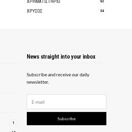
ΧΡΗΜΑΤΙΣΤΗΡΙΟ
62
ΧΡΥΣΟΣ
34
News straight into your inbox
Subscribe and receive our daily
newsletter.
E
m
a
i
Subscribe
l
1
a
d