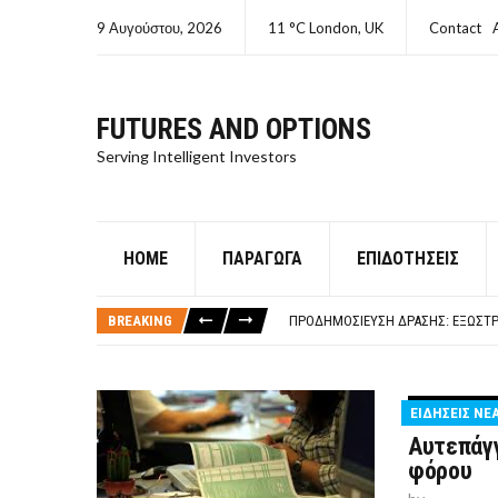
9 Αυγούστου, 2026
11 °C London, UK
Contact
FUTURES AND OPTIONS
Serving Intelligent Investors
HOME
ΠΑΡΆΓΩΓΑ
ΕΠΙΔΟΤΉΣΕΙΣ
ΤΙ ΕΊΝΑΙ ΧΡΉΜΑ ΚΕΦΑΛΑΙΟ 8Ο ΑΡΧ
ΤΑΜΕΊΟ ΜΙΚΡΟΠΙΣΤΏΣΕΩΝ ΣΥΧΝΈΣ
BREAKING
ΠΡΟΔΗΜΟΣΊΕΥΣΗ ΔΡΆΣΗΣ: ΕΞΩΣΤΡ
ΤΑΜΕΊΟ ΜΙΚΡΟΠΙΣΤΏΣΕΩΝ
ΤΙ ΕΊΝΑΙ Ο ΣΤΡΕΠΤΌΚΟΚΚΟΣ
ΤΙ ΕΊΝΑΙ ΧΡΉΜΑ ΚΕΦΑΛΑΙΟ 8Ο ΑΡΧ
ΕΙΔΗΣΕΙΣ ΝΕ
ΤΑΜΕΊΟ ΜΙΚΡΟΠΙΣΤΏΣΕΩΝ ΣΥΧΝΈΣ
Αυτεπάγ
φόρου