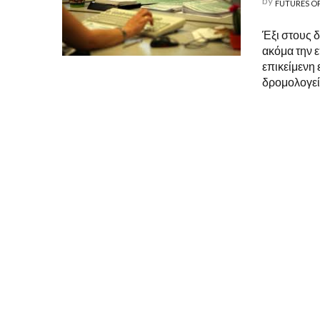
by
FUTURES O
Έξι στους 
ακόμα την ε
επικείμενη
δρομολογεί