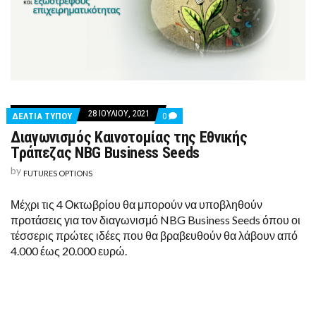
28 ΙΟΥΛΊΟΥ, 2021
COMMENTS
ΔΕΛΤΙΑ ΤΥΠΟΥ
0
ON
Διαγωνισμός Καινοτομίας της Εθνικής
ΔΙΑΓΩΝΙΣΜΌΣ
ΚΑΙΝΟΤΟΜΊΑΣ
Τράπεζας NBG Business Seeds
ΤΗΣ
ΕΘΝΙΚΉΣ
by
FUTURES OPTIONS
ΤΡΆΠΕΖΑΣ
NBG
BUSINESS
Μέχρι τις 4 Οκτωβρίου θα μπορούν να υποβληθούν
SEEDS
προτάσεις για τον διαγωνισμό NBG Business Seeds όπου οι
τέσσερις πρώτες ιδέες που θα βραβευθούν θα λάβουν από
4.000 έως 20.000 ευρώ.