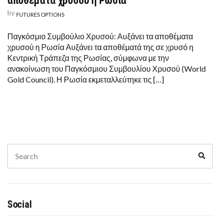
αποθέματα χρυσού η Ρωσία
by
FUTURES OPTIONS
Παγκόσμιο Συμβούλιο Χρυσού: Αυξάνει τα αποθέματα
χρυσού η Ρωσία Αυξάνει τα αποθέματά της σε χρυσό η
Κεντρική Τράπεζα της Ρωσίας, σύμφωνα με την
ανακοίνωση του Παγκόσμιου Συμβουλίου Χρυσού (World
Gold Council). Η Ρωσία εκμεταλλεύτηκε τις […]
Search
Sear
for:
Social