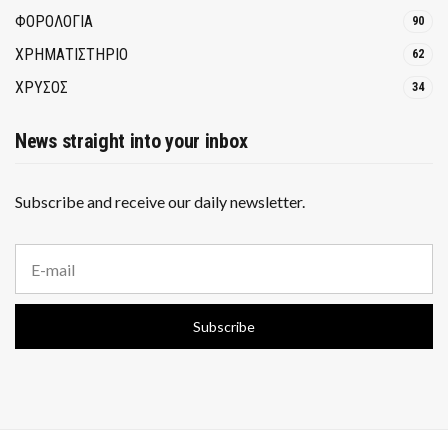
ΦΟΡΟΛΟΓΙΑ
90
ΧΡΗΜΑΤΙΣΤΗΡΙΟ
62
ΧΡΥΣΟΣ
34
News straight into your inbox
Subscribe and receive our daily newsletter.
E
m
a
i
Subscribe
l
a
d
d
r
e
s