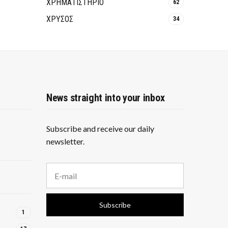
ΧΡΗΜΑΤΙΣΤΗΡΙΟ
62
ΧΡΥΣΟΣ
34
News straight into your inbox
Subscribe and receive our daily
newsletter.
E
m
a
i
Subscribe
l
1
a
d