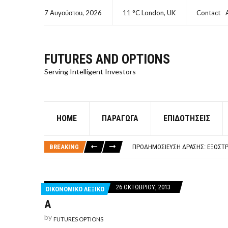
7 Αυγούστου, 2026
11 °C London, UK
Contact
FUTURES AND OPTIONS
Serving Intelligent Investors
HOME
ΠΑΡΆΓΩΓΑ
ΕΠΙΔΟΤΉΣΕΙΣ
ΤΙ ΕΊΝΑΙ ΧΡΉΜΑ ΚΕΦΑΛΑΙΟ 8Ο ΑΡΧ
ΤΑΜΕΊΟ ΜΙΚΡΟΠΙΣΤΏΣΕΩΝ ΣΥΧΝΈΣ
BREAKING
ΠΡΟΔΗΜΟΣΊΕΥΣΗ ΔΡΆΣΗΣ: ΕΞΩΣΤΡ
ΤΑΜΕΊΟ ΜΙΚΡΟΠΙΣΤΏΣΕΩΝ
ΤΙ ΕΊΝΑΙ Ο ΣΤΡΕΠΤΌΚΟΚΚΟΣ
ΤΙ ΕΊΝΑΙ ΧΡΉΜΑ ΚΕΦΑΛΑΙΟ 8Ο ΑΡΧ
26 ΟΚΤΩΒΡΊΟΥ, 2013
ΟΙΚΟΝΟΜΙΚΟ ΛΕΞΙΚΟ
ΤΑΜΕΊΟ ΜΙΚΡΟΠΙΣΤΏΣΕΩΝ ΣΥΧΝΈΣ
Α
by
FUTURES OPTIONS