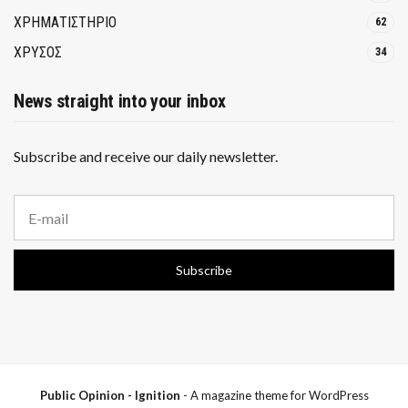
ΧΡΗΜΑΤΙΣΤΗΡΙΟ
62
ΧΡΥΣΟΣ
34
News straight into your inbox
Subscribe and receive our daily newsletter.
E
m
a
i
Subscribe
l
a
d
d
r
e
s
s
Public Opinion - Ignition
- A magazine theme for WordPress