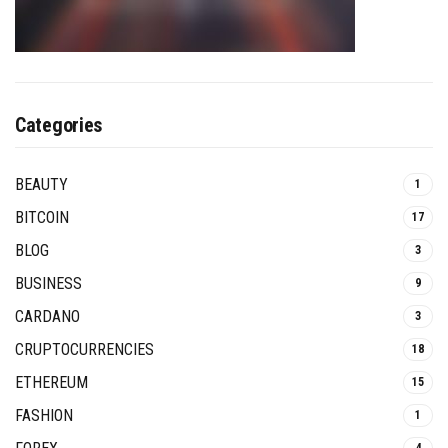
Categories
BEAUTY
1
BITCOIN
17
BLOG
3
BUSINESS
9
CARDANO
3
CRUPTOCURRENCIES
18
ETHEREUM
15
FASHION
1
4