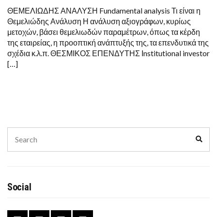
ΘΕΜΕΛΙΩΔΗΣ ΑΝΑΛΥΣΗ Fundamental analysis Τι είναι η
Θεμελιώδης Ανάλυση Η ανάλυση αξιογράφων, κυρίως
μετοχών, βάσει θεμελιωδών παραμέτρων, όπως τα κέρδη
της εταιρείας, η προοπτική ανάπτυξής της, τα επενδυτικά της
σχέδια κ.λ.π. ΘΕΣΜΙΚΟΣ ΕΠΕΝΔΥΤΗΣ Ιnstitutional investor
[…]
Search
Sear
for:
Social