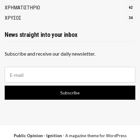
ΧΡΗΜΑΤΙΣΤΗΡΙΟ
62
ΧΡΥΣΟΣ
34
News straight into your inbox
Subscribe and receive our daily newsletter.
E
m
a
i
Subscribe
l
a
d
d
r
e
s
s
Public Opinion - Ignition
- A magazine theme for WordPress