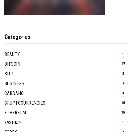
Categories
BEAUTY
1
BITCOIN
17
BLOG
3
BUSINESS
9
CARDANO
3
CRUPTOCURRENCIES
18
ETHEREUM
15
FASHION
1
4