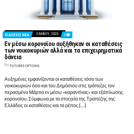
5 ΜΑΪ́ΟΥ, 2020
COMMENTS
ΕΙΔΗΣΕΙΣ ΝΕΑ
0
ON
Εν μέσω κορονοϊου αυξήθηκαν οι καταθέσεις
ΕΝ
ΜΈΣΩ
των νοικοκυριών αλλά και τα επιχειρηματικά
ΚΟΡΟΝΟΪΟΥ
δάνεια
ΑΥΞΉΘΗΚΑΝ
ΟΙ
by
FUTURES OPTIONS
ΚΑΤΑΘΈΣΕΙΣ
ΤΩΝ
ΝΟΙΚΟΚΥΡΙΏΝ
Αυξημένες εμφανίζονται οι καταθέσεις τόσο των
ΑΛΛΆ
ΚΑΙ
νοικοκυριών όσο και του Δημόσιου στις τράπεζες τον
ΤΑ
περασμένο Μάρτιο εν μέσω «καραντίνας» και εξάπλωσης
ΕΠΙΧΕΙΡΗΜΑΤΙΚΆ
ΔΆΝΕΙΑ
κορονοϊου. Σύμφωνα με τα στοιχεία της Τραπέζης της
Ελλάδος οι καταθέσεις και τα ρέπος […]