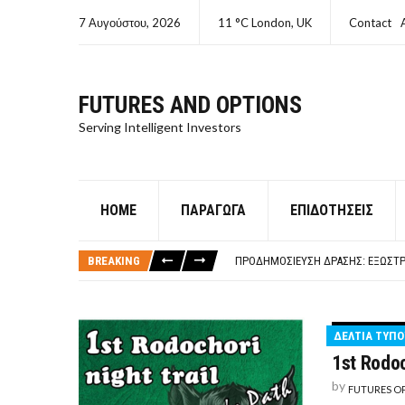
7 Αυγούστου, 2026
11 °C London, UK
Contact
FUTURES AND OPTIONS
Serving Intelligent Investors
HOME
ΠΑΡΆΓΩΓΑ
ΕΠΙΔΟΤΉΣΕΙΣ
ΤΙ ΕΊΝΑΙ ΧΡΉΜΑ ΚΕΦΑΛΑΙΟ 8Ο ΑΡΧ
ΤΑΜΕΊΟ ΜΙΚΡΟΠΙΣΤΏΣΕΩΝ ΣΥΧΝΈΣ
BREAKING
ΠΡΟΔΗΜΟΣΊΕΥΣΗ ΔΡΆΣΗΣ: ΕΞΩΣΤΡ
ΤΑΜΕΊΟ ΜΙΚΡΟΠΙΣΤΏΣΕΩΝ
ΤΙ ΕΊΝΑΙ Ο ΣΤΡΕΠΤΌΚΟΚΚΟΣ
ΤΙ ΕΊΝΑΙ ΧΡΉΜΑ ΚΕΦΑΛΑΙΟ 8Ο ΑΡΧ
ΔΕΛΤΙΑ ΤΥΠΟ
ΤΑΜΕΊΟ ΜΙΚΡΟΠΙΣΤΏΣΕΩΝ ΣΥΧΝΈΣ
1st Rodoc
by
FUTURES O