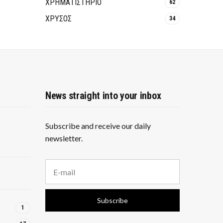
ΧΡΗΜΑΤΙΣΤΗΡΙΟ
62
ΧΡΥΣΟΣ
34
News straight into your inbox
Subscribe and receive our daily
newsletter.
E
m
a
i
Subscribe
l
1
a
d