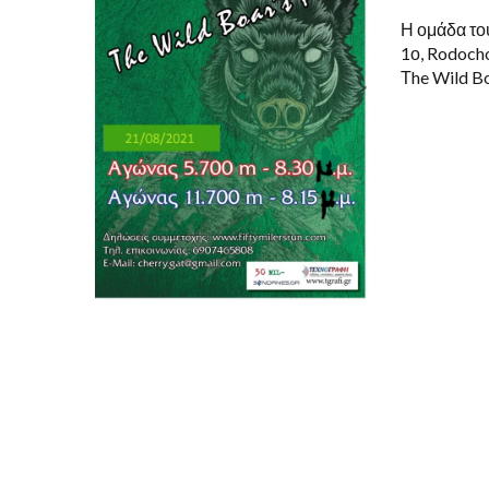
Η ομάδα του
1ο, Rodocho
Τhe Wild Bo