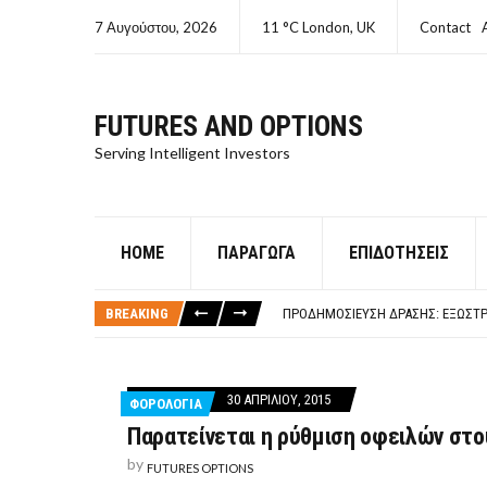
7 Αυγούστου, 2026
11 °C London, UK
Contact
FUTURES AND OPTIONS
Serving Intelligent Investors
HOME
ΠΑΡΆΓΩΓΑ
ΕΠΙΔΟΤΉΣΕΙΣ
ΤΙ ΕΊΝΑΙ ΧΡΉΜΑ ΚΕΦΑΛΑΙΟ 8Ο ΑΡΧ
ΤΑΜΕΊΟ ΜΙΚΡΟΠΙΣΤΏΣΕΩΝ ΣΥΧΝΈΣ
BREAKING
ΠΡΟΔΗΜΟΣΊΕΥΣΗ ΔΡΆΣΗΣ: ΕΞΩΣΤΡ
ΤΑΜΕΊΟ ΜΙΚΡΟΠΙΣΤΏΣΕΩΝ
ΤΙ ΕΊΝΑΙ Ο ΣΤΡΕΠΤΌΚΟΚΚΟΣ
ΤΙ ΕΊΝΑΙ ΧΡΉΜΑ ΚΕΦΑΛΑΙΟ 8Ο ΑΡΧ
30 ΑΠΡΙΛΊΟΥ, 2015
ΦΟΡΟΛΟΓΙΑ
ΤΑΜΕΊΟ ΜΙΚΡΟΠΙΣΤΏΣΕΩΝ ΣΥΧΝΈΣ
Παρατείνεται η ρύθμιση οφειλών στο
by
FUTURES OPTIONS