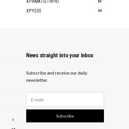
ΧΡΗΜΑΤΙΣΤΗΡΙΟ
62
ΧΡΥΣΟΣ
34
News straight into your inbox
Subscribe and receive our daily
newsletter.
E
m
a
i
Subscribe
l
1
a
d