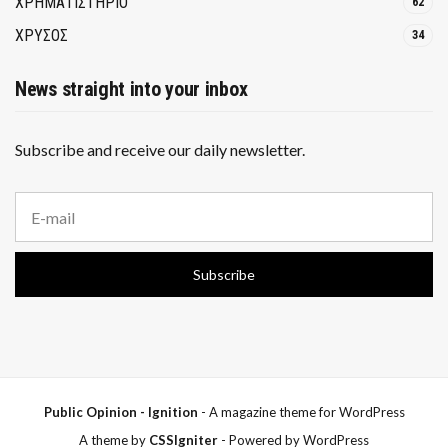
ΧΡΗΜΑΤΙΣΤΗΡΙΟ
62
ΧΡΥΣΟΣ
34
News straight into your inbox
Subscribe and receive our daily newsletter.
E
m
a
i
Subscribe
l
a
d
d
r
e
s
s
Public Opinion - Ignition
- A magazine theme for WordPress
:
A theme by
CSSIgniter
- Powered by WordPress