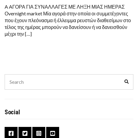
A AΓΟΡΑ ΓΙΑ ΣΥΝΑΛΛΑΓΕΣ ΜΕ ΛΗΞΗ ΜΙΑΣ ΗΜΕΡΑΣ
Οvernight market Μία αγορά στην οποία οι συμμετέχοντες
που έχουν πλεόνασμα ή έλλειμμα ρευστών διαθεσίμων στο
τέλος της ημέρας μπορούν να δανείσουν ή να δανεισθούν
μέχρι την […]
Search
Sear
for:
Social