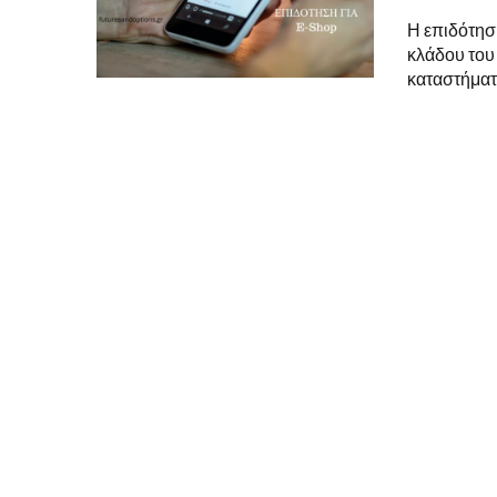
Η επιδότησ
κλάδου του 
καταστήματο