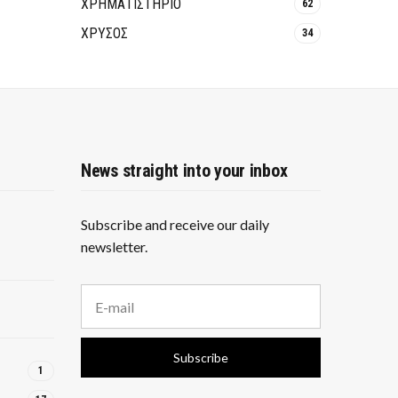
ΧΡΗΜΑΤΙΣΤΗΡΙΟ
62
ΧΡΥΣΟΣ
34
News straight into your inbox
Subscribe and receive our daily
newsletter.
E
m
a
i
Subscribe
l
1
a
d