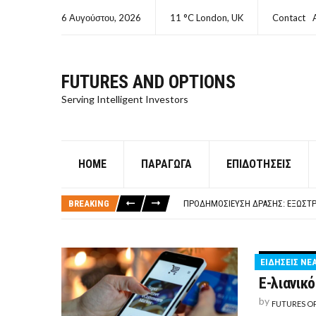
6 Αυγούστου, 2026
11 °C London, UK
Contact
FUTURES AND OPTIONS
Serving Intelligent Investors
HOME
ΠΑΡΆΓΩΓΑ
ΕΠΙΔΟΤΉΣΕΙΣ
ΤΙ ΕΊΝΑΙ ΧΡΉΜΑ ΚΕΦΑΛΑΙΟ 8Ο ΑΡΧ
ΤΑΜΕΊΟ ΜΙΚΡΟΠΙΣΤΏΣΕΩΝ ΣΥΧΝΈΣ
BREAKING
ΠΡΟΔΗΜΟΣΊΕΥΣΗ ΔΡΆΣΗΣ: ΕΞΩΣΤΡ
ΤΑΜΕΊΟ ΜΙΚΡΟΠΙΣΤΏΣΕΩΝ
ΤΙ ΕΊΝΑΙ Ο ΣΤΡΕΠΤΌΚΟΚΚΟΣ
ΤΙ ΕΊΝΑΙ ΧΡΉΜΑ ΚΕΦΑΛΑΙΟ 8Ο ΑΡΧ
ΕΙΔΗΣΕΙΣ ΝΕ
ΤΑΜΕΊΟ ΜΙΚΡΟΠΙΣΤΏΣΕΩΝ ΣΥΧΝΈΣ
E-λιανικ
by
FUTURES O