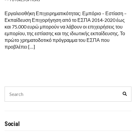
Εργαλειοθήκη Επιχειρηματικότητας: Εμπόριο – Εστίαση –
Εκπαίδευση Επιχορήγηση από το ΕΣΠΑ 2014-2020 έως
και 75.000 ευρώ μπορούν να λάβουν οι επιχειρήσεις του
εμπορίου, της εστίασης και της ιδιωτικής εκπαίδευσης. Το
πρώτο χρηματοδοτικό πρόγραμμα του ΕΣΠΑ που
προβλέπει […]
Search
Sear
for:
Social