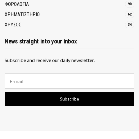
ΦΟΡΟΛΟΓΙΑ
90
ΧΡΗΜΑΤΙΣΤΗΡΙΟ
62
ΧΡΥΣΟΣ
34
News straight into your inbox
Subscribe and receive our daily newsletter.
E
m
a
i
Subscribe
l
a
d
d
r
e
s