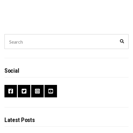
Search
Sear
for:
Social
Latest Posts