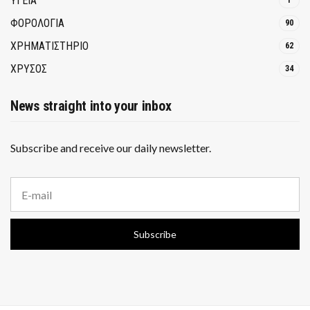
ΥΓΕΙΑ
1
ΦΟΡΟΛΟΓΙΑ
90
ΧΡΗΜΑΤΙΣΤΗΡΙΟ
62
ΧΡΥΣΟΣ
34
News straight into your inbox
Subscribe and receive our daily newsletter.
E
m
a
i
Subscribe
l
a
d
d
r
e